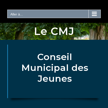
Passer
au
contenu
Aller à...
Le CMJ
Conseil
Municipal des
Jeunes