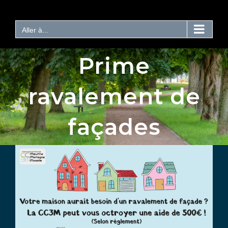
Passer
au
contenu
Aller à...
Prime
ravalement de
façades