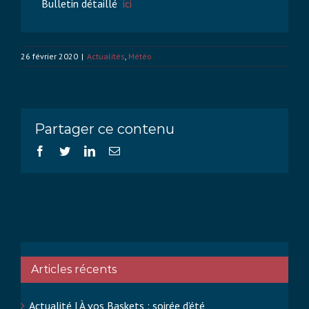
Bulletin détaillé
ici
26 février 2020
|
Actualités
,
Météo
Partager ce contenu
Facebook
Twitter
LinkedIn
Email
Articles récents
Actualité | À vos Baskets : soirée d’été