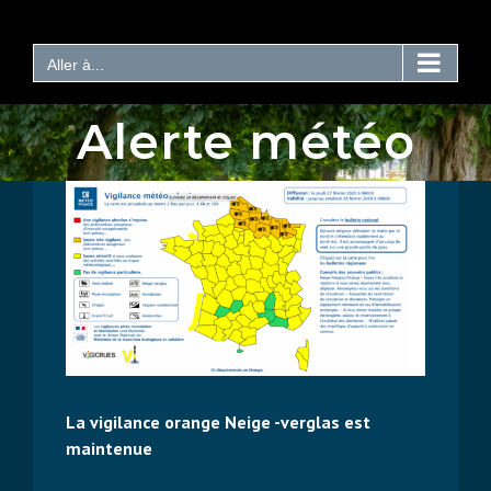
Passer
au
contenu
Aller à...
Alerte météo
La vigilance orange Neige -verglas est
maintenue