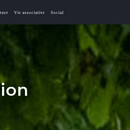
ture
Vie associative
Social
tion