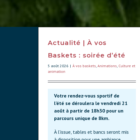
Actualité | À vos
Baskets : soirée d’été
5 août 2026
|
À vos baskets
,
Animations
,
Culture et
animation
Votre rendez-vous sportif de
l’été se déroulera le vendredi 21
août à partir de 18h30 pour un
parcours unique de 8km.
À l’issue, tables et bancs seront mis
à disposition pour une ambiance