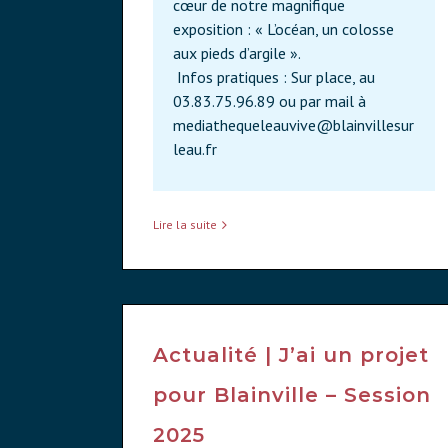
cœur de notre magnifique
exposition : « L’océan, un colosse
aux pieds d’argile ».
Infos pratiques : Sur place, au
03.83.75.96.89 ou par mail à
mediathequeleauvive@blainvillesur
leau.fr
Lire la suite
Actualité | J’ai un projet
pour Blainville – Session
2025