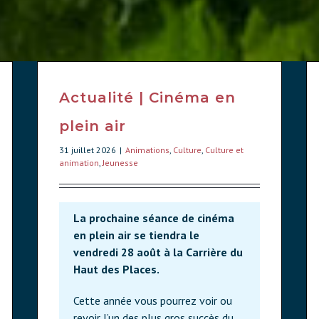
Actualité | Cinéma en
plein air
31 juillet 2026
|
Animations
,
Culture
,
Culture et
animation
,
Jeunesse
La prochaine séance de cinéma
en plein air se tiendra le
vendredi 28 août à la Carrière du
Haut des Places.
Cette année vous pourrez voir ou
revoir l’un des plus gros succès du