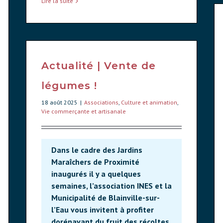
Lire la suite
Actualité | Vente de
légumes !
18 août 2025
|
Associations
,
Culture et animation
,
Vie commerçante et artisanale
Dans le cadre des Jardins
Maraîchers de Proximité
inaugurés il y a quelques
semaines, l’association INES et la
Municipalité de Blainville-sur-
l’Eau vous invitent à profiter
dorénavant du fruit des récoltes