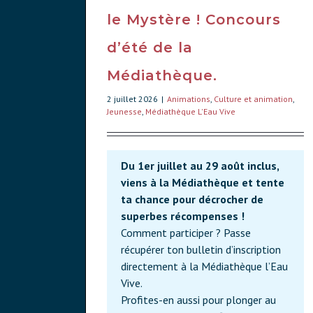
le Mystère ! Concours
d’été de la
Médiathèque.
2 juillet 2026
|
Animations
,
Culture et animation
,
Jeunesse
,
Médiathèque L'Eau Vive
Du 1er juillet au 29 août inclus,
viens à la Médiathèque et tente
ta chance pour décrocher de
superbes récompenses !
Comment participer ? Passe
récupérer ton bulletin d’inscription
directement à la Médiathèque l’Eau
Vive.
Profites-en aussi pour plonger au