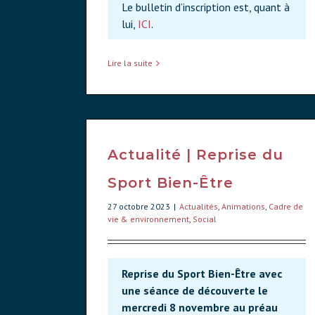
Le bulletin d’inscription est, quant à
lui,
ICI
.
Lire la suite
Actualité | Reprise du
Sport Bien-Être
27 octobre 2023
|
Actualités
,
Animations
,
Cadre de
vie & environnement
,
Social
Reprise du Sport Bien-Être avec
une séance de découverte le
mercredi 8 novembre au préau