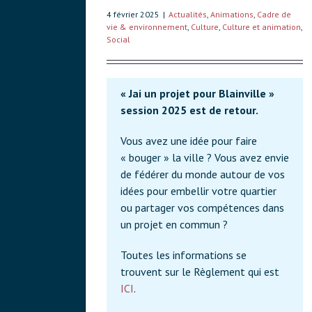
4 février 2025
|
Actualités
,
Animations
,
Cadre de
vie & environnement
,
Culture
,
Culture et animation
,
Social
« Jai un projet pour Blainville »
session 2025 est de retour.
Vous avez une idée pour faire
« bouger » la ville ? Vous avez envie
de fédérer du monde autour de vos
idées pour embellir votre quartier
ou partager vos compétences dans
un projet en commun ?
Toutes les informations se
trouvent sur le Règlement qui est
ICI
.