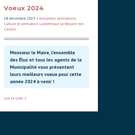
Voeux 2024
28 décembre 2023
|
Actualités
,
Animations
,
Culture et animation
,
Ludothèque Le Repaire des
Castors
Monsieur le Maire, l’ensemble
des Élus et tous les agents de la
Municipalité vous présentent
leurs meilleurs voeux pour cette
année 2024 à venir !
Lire la suite