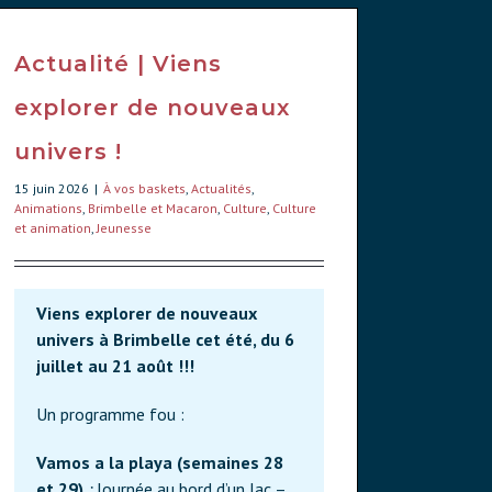
Actualité | Viens
explorer de nouveaux
univers !
15 juin 2026
|
À vos baskets
,
Actualités
,
Animations
,
Brimbelle et Macaron
,
Culture
,
Culture
et animation
,
Jeunesse
Viens explorer de nouveaux
univers à Brimbelle cet été, du 6
juillet au 21 août !!!
Un programme fou :
Vamos a la playa (semaines 28
et 29)
:
Journée au bord d’un lac –