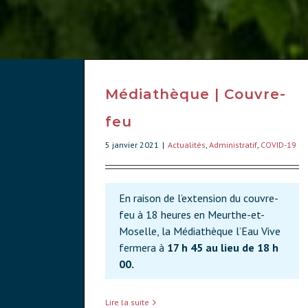
Médiathèque | Couvre-
feu
5 janvier 2021
|
Actualités
,
Administratif
,
COVID-19
En raison de l’extension du couvre-
feu à 18 heures en Meurthe-et-
Moselle, la Médiathèque l’Eau Vive
fermera à
17 h 45 au lieu de 18 h
00.
Lire la suite