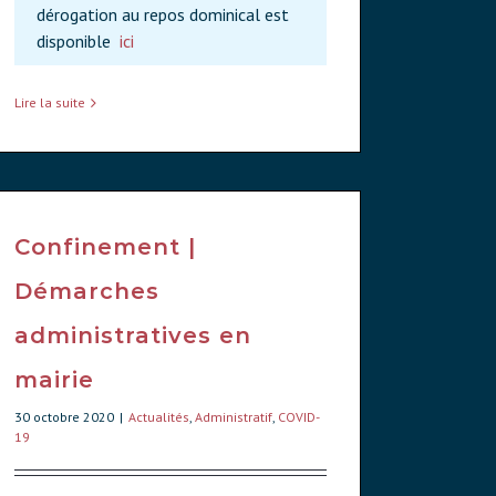
dérogation au repos dominical est
disponible
ici
Lire la suite
Confinement |
Démarches
administratives en
mairie
30 octobre 2020
|
Actualités
,
Administratif
,
COVID-
19