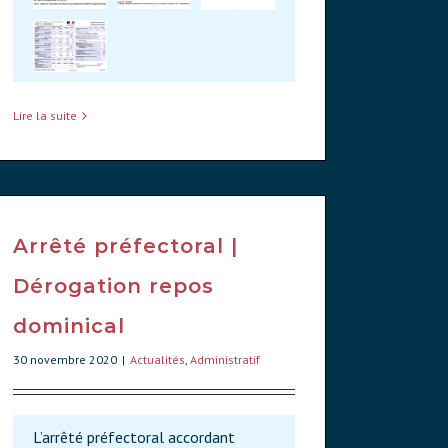
Lire la suite
Arrêté préfectoral |
Dérogation repos
dominical
30 novembre 2020
|
Actualités
,
Administratif
L’arrêté préfectoral accordant