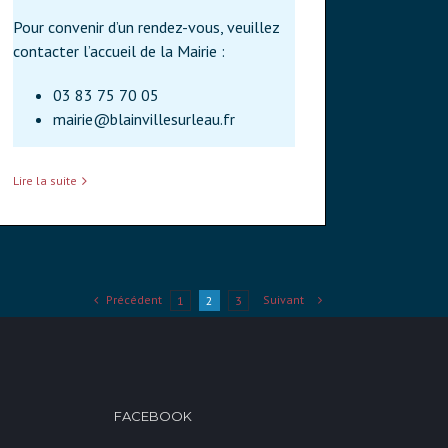
Pour convenir d’un rendez-vous, veuillez
contacter l’accueil de la Mairie :
03 83 75 70 05
mairie@blainvillesurleau.fr
Lire la suite
Précédent
Suivant
1
2
3
FACEBOOK